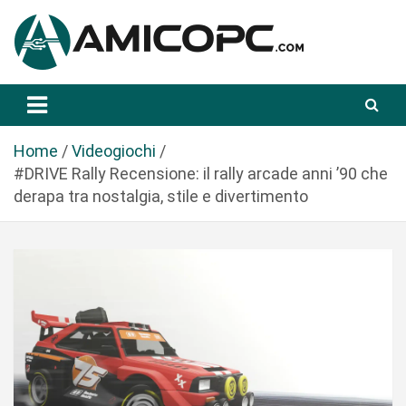
S
a
l
t
Novità Tecnologiche: Guide e News
Amicopc.com
a
a
l
Home
Videogiochi
c
#DRIVE Rally Recensione: il rally arcade anni ’90 che
o
derapa tra nostalgia, stile e divertimento
n
t
e
n
u
t
o