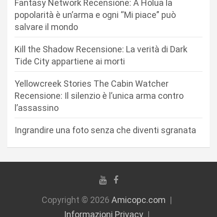
Fantasy Network Recensione: A Holua la
r
popolarità è un’arma e ogni “Mi piace” può
salvare il mondo
t
i
Kill the Shadow Recensione: La verità di Dark
c
Tide City appartiene ai morti
o
Yellowcreek Stories The Cabin Watcher
l
Recensione: Il silenzio è l’unica arma contro
i
l’assassino
Ingrandire una foto senza che diventi sgranata
Copyright © 2026
Amicopc.com
Informazioni Privacy