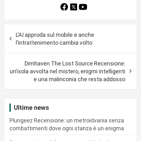
N
L’AI approda sul mobile e anche
a
l’intrattenimento cambia volto
v
i
Dimhaven The Lost Source Recensione:
g
un’isola avvolta nel mistero, enigmi intelligenti
a
e una malinconia che resta addosso
z
i
Ultime news
o
n
Plungeez Recensione: un metroidvania senza
combattimenti dove ogni stanza è un enigma
e
a