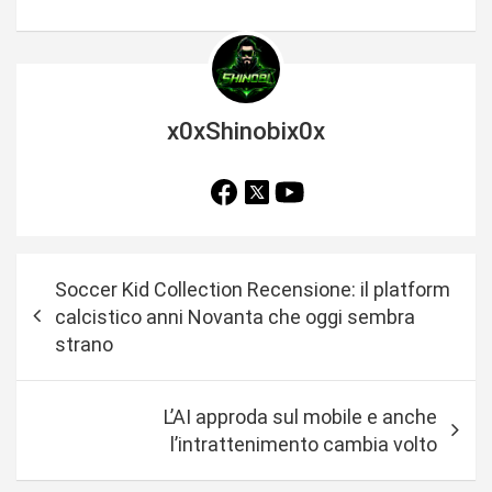
x0xShinobix0x
N
Soccer Kid Collection Recensione: il platform
a
calcistico anni Novanta che oggi sembra
v
strano
i
g
L’AI approda sul mobile e anche
a
l’intrattenimento cambia volto
z