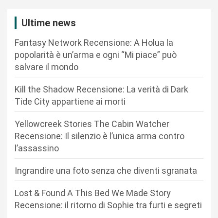
i
Ultime news
o
n
Fantasy Network Recensione: A Holua la
popolarità è un’arma e ogni “Mi piace” può
e
salvare il mondo
a
r
Kill the Shadow Recensione: La verità di Dark
Tide City appartiene ai morti
t
i
Yellowcreek Stories The Cabin Watcher
c
Recensione: Il silenzio è l’unica arma contro
l’assassino
o
l
Ingrandire una foto senza che diventi sgranata
i
Lost & Found A This Bed We Made Story
Recensione: il ritorno di Sophie tra furti e segreti