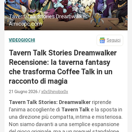
Tavern Talk Stories Dreamwalker -
Amicopc.com
VIDEOGIOCHI
Seguici
Tavern Talk Stories Dreamwalker
Recensione: la taverna fantasy
che trasforma Coffee Talk in un
racconto di magia
21 Giugno 2026
x0xShinobix0x
Tavern Talk Stories: Dreamwalker
riprende
l’anima accogliente di
Tavern Talk
e la sposta in
una direzione più compatta, intima e misteriosa.
Non siamo davanti a una semplice espansione
del gioco originale, ma a un prequel standalone