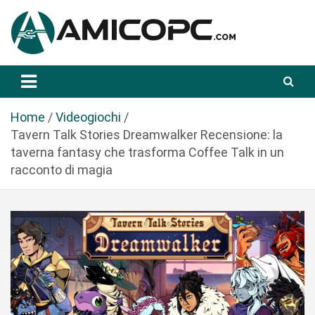
S
a
l
t
Novità Tecnologiche: Guide e News
Amicopc.com
a
a
l
Home
Videogiochi
c
Tavern Talk Stories Dreamwalker Recensione: la
o
taverna fantasy che trasforma Coffee Talk in un
n
racconto di magia
t
e
n
u
t
o