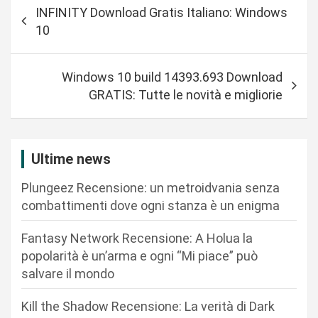
N
INFINITY Download Gratis Italiano: Windows
a
10
v
i
Windows 10 build 14393.693 Download
g
GRATIS: Tutte le novità e migliorie
a
z
i
Ultime news
o
Plungeez Recensione: un metroidvania senza
n
combattimenti dove ogni stanza è un enigma
e
Fantasy Network Recensione: A Holua la
a
popolarità è un’arma e ogni “Mi piace” può
r
salvare il mondo
t
Kill the Shadow Recensione: La verità di Dark