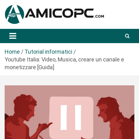
S
a
l
t
Novità Tecnologiche: Guide e News
Amicopc.com
a
a
l
Home
Tutorial informatici
c
Youtube Italia: Video, Musica, creare un canale e
o
monetizzare [Guida]
n
t
e
n
u
t
o