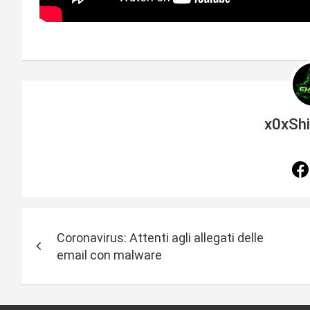
x0xSh
N
Coronavirus: Attenti agli allegati delle
a
email con malware
v
i