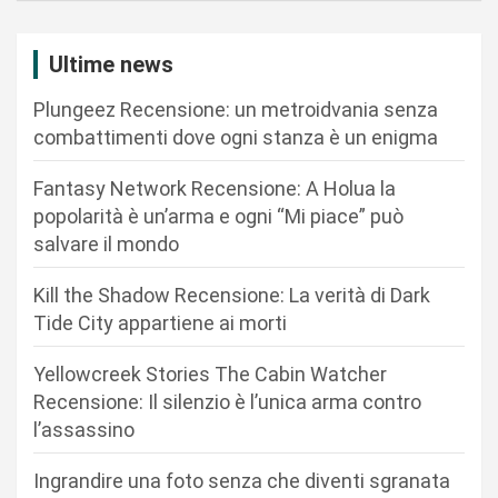
g
a
Ultime news
z
Plungeez Recensione: un metroidvania senza
i
combattimenti dove ogni stanza è un enigma
o
n
Fantasy Network Recensione: A Holua la
popolarità è un’arma e ogni “Mi piace” può
e
salvare il mondo
a
r
Kill the Shadow Recensione: La verità di Dark
Tide City appartiene ai morti
t
i
Yellowcreek Stories The Cabin Watcher
c
Recensione: Il silenzio è l’unica arma contro
l’assassino
o
l
Ingrandire una foto senza che diventi sgranata