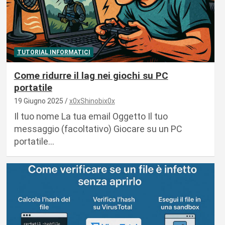
TUTORIAL INFORMATICI
Come ridurre il lag nei giochi su PC
portatile
19 Giugno 2025
x0xShinobix0x
Il tuo nome La tua email Oggetto Il tuo
messaggio (facoltativo) Giocare su un PC
portatile…