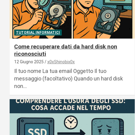
TUTORIAL INFORMATICI
Come recuperare dati da hard disk non
riconosciuti
12 Giugno 2025
x0xShinobix0x
Il tuo nome La tua email Oggetto Il tuo
messaggio (facoltativo) Quando un hard disk
non…