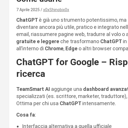
7 Aprile 2025
x0xShinobix0x
ChatGPT
è già uno strumento potentissimo, ma 
diventare ancora più utile, pratico e integrato nel
email, riassumere pagine web, tradurre al volo o
gratuite e leggere
che trasformano
ChatGPT
in
all’interno di
Chrome
,
Edge
o altri browser compat
ChatGPT for Google – Rispos
ricerca
TeamSmart AI
aggiunge una
dashboard avanza
specializzati (es. scrittore, marketer, traduttore)
Ottima per chi usa
ChatGPT
intensamente.
Cosa fa
:
Interfaccia alternativa a quella ufficiale