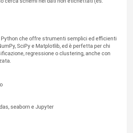
tmo cerca schemi nei dati non etichettati (es.
 Python che offre strumenti semplici ed efficienti
a NumPy, SciPy e Matplotlib, ed è perfetta per chi
sificazione, regressione o clustering, anche con
zata.
io
das, seaborn e Jupyter