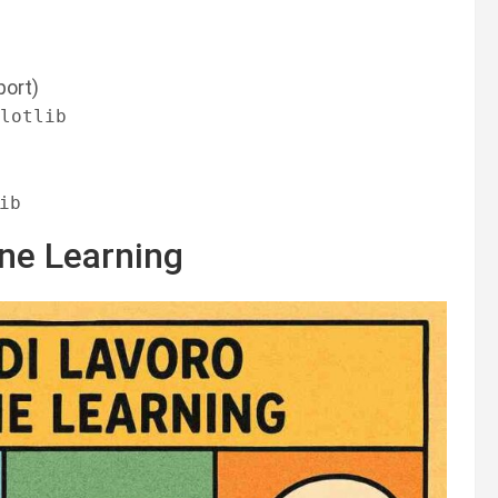
port)
lotlib
ine Learning