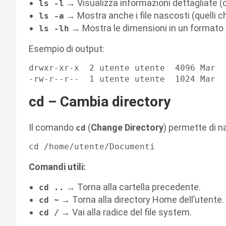
→ Visualizza informazioni dettagliate (d
ls -l
→ Mostra anche i file nascosti (quelli c
ls -a
→ Mostra le dimensioni in un formato l
ls -lh
Esempio di output:
drwxr-xr-x  2 utente utente  4096 Mar  
cd – Cambia directory
Il comando
(
Change Directory
) permette di na
cd
Comandi utili:
→ Torna alla cartella precedente.
cd ..
→ Torna alla directory Home dell’utente.
cd ~
→ Vai alla radice del file system.
cd /