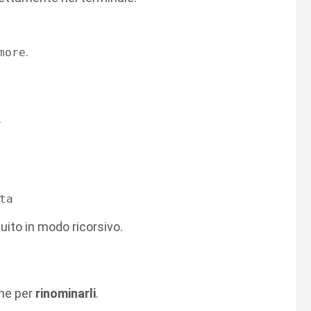
.
more
.
ito in modo ricorsivo.
he per
rinominarli
.