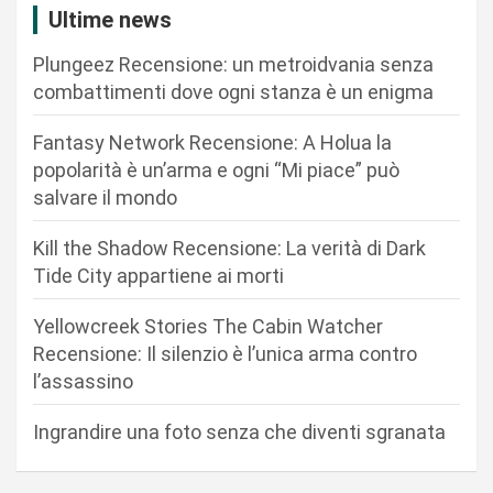
z
Ultime news
i
Plungeez Recensione: un metroidvania senza
o
combattimenti dove ogni stanza è un enigma
n
Fantasy Network Recensione: A Holua la
e
popolarità è un’arma e ogni “Mi piace” può
a
salvare il mondo
r
Kill the Shadow Recensione: La verità di Dark
t
Tide City appartiene ai morti
i
c
Yellowcreek Stories The Cabin Watcher
Recensione: Il silenzio è l’unica arma contro
o
l’assassino
l
i
Ingrandire una foto senza che diventi sgranata