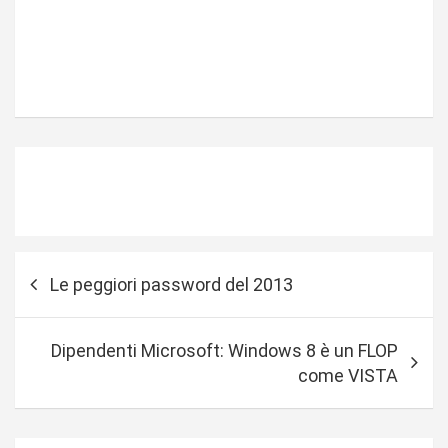
N
Le peggiori password del 2013
a
v
Dipendenti Microsoft: Windows 8 è un FLOP
i
come VISTA
g
a