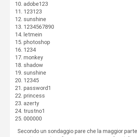
adobe123
123123
sunshine
1234567890
letmein
photoshop
1234
monkey
shadow
sunshine
12345
password1
princess
azerty
trustno1
000000
Secondo un sondaggio pare che la maggior parte d