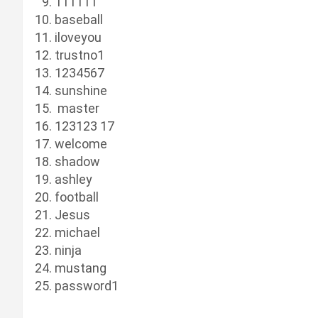
111111
baseball
iloveyou
trustno1
1234567
sunshine
master
123123 17
welcome
shadow
ashley
football
Jesus
michael
ninja
mustang
password1