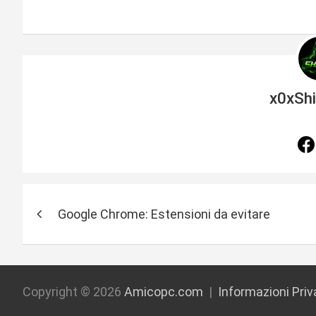
x0xSh
N
Google Chrome: Estensioni da evitare
a
v
i
Copyright © 2026
Amicopc.com
Informazioni Pri
g