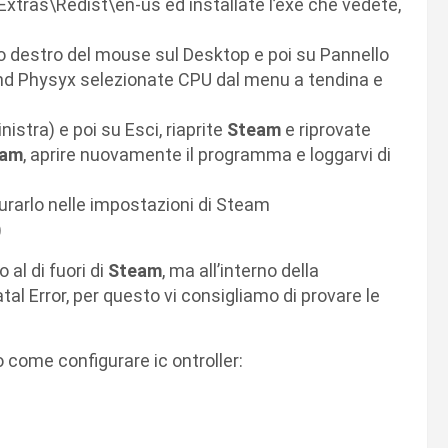
xtras\Redist\en-us ed installate l’exe che vedete,
sto destro del mouse sul Desktop e poi su Pannello
ound Physyx selezionate CPU dal menu a tendina e
inistra) e poi su Esci, riaprite
Steam
e riprovate
eam
, aprire nuovamente il programma e loggarvi di
gurarlo nelle impostazioni di Steam
)
 al di fuori di
Steam
, ma all’interno della
tal Error, per questo vi consigliamo di provare le
o come configurare ic ontroller: