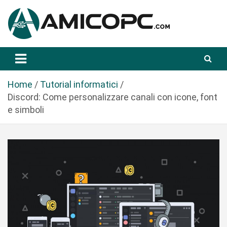
S
a
l
t
Novità Tecnologiche: Guide e News
Amicopc.com
a
a
l
Home
Tutorial informatici
c
Discord: Come personalizzare canali con icone, font
o
e simboli
n
t
e
n
u
t
o