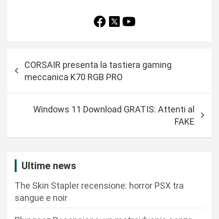
N
CORSAIR presenta la tastiera gaming
a
meccanica K70 RGB PRO
v
i
Windows 11 Download GRATIS: Attenti al
g
FAKE
a
z
i
Ultime news
o
The Skin Stapler recensione: horror PSX tra
n
sangue e noir
e