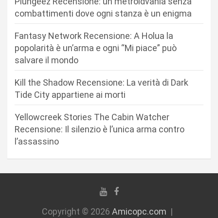
Plungeez Recensione: un metroidvania senza
a
combattimenti dove ogni stanza è un enigma
r
Fantasy Network Recensione: A Holua la
t
popolarità è un’arma e ogni “Mi piace” può
i
salvare il mondo
c
Kill the Shadow Recensione: La verità di Dark
o
Tide City appartiene ai morti
l
i
Yellowcreek Stories The Cabin Watcher
Recensione: Il silenzio è l’unica arma contro
l’assassino
Copyright © 2026
Amicopc.com