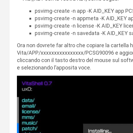
psvimg-create -n app -K AID_KEY app P
psvimg-create -n appmeta -K AID_KEY 
psvimg-create -n license -K AID_KEY li
psvimg-create -n savedata -K AID_KEY 
Ora non dovrete far altro che copiare la cartella
h
Vita/APP/
xxxxxxxxxxxxxxxx
/PCSG90096 e aggior
cliccando con il tasto destro del mouse sul softw
e selezionando l’apposita voce.