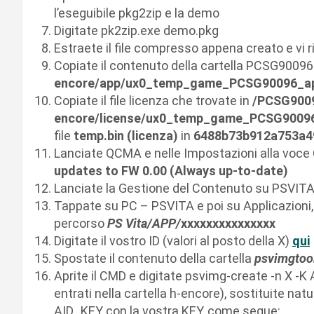
l’eseguibile pkg2zip e la demo
Digitate pk2zip.exe demo.pkg
Estraete il file compresso appena creato e vi
Copiate il contenuto della cartella PCSG90096
encore/app/
ux0_temp_game_PCSG90096_a
Copiate il file licenza che trovate in
/PCSG9009
encore/license/
ux0_temp_game_PCSG90096
file
temp.bin (licenza)
in
6488b73b912a753a49
Lanciate QCMA e nelle Impostazioni alla voce 
updates to FW 0.00 (Always up-to-date)
Lanciate la Gestione del Contenuto su PSVITA 
Tappate su PC – PSVITA e poi su Applicazioni, s
percorso
PS Vita/APP/
xxxxxxxxxxxxxxx
Digitate il vostro ID (valori al posto della X)
qui
Spostate il contenuto della cartella
psvimgtool
Aprite il CMD e digitate psvimg-create -n X 
entrati nella cartella h-encore), sostituite nat
AID_KEY con la vostra KEY, come segue: