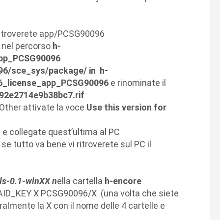
 ritroverete app/PCSG90096
 nel percorso
h-
pp_PCSG90096
6/sce_sys/package/ in
h-
_license_app_PCSG90096
e rinominate il
2e2714e9b38bc7.rif
Other attivate la voce
Use this version for
e collegate quest’ultima al PC
e tutto va bene vi ritroverete sul PC il
s-0.1-win
XX n
ella cartella
h-encore
-K AID_KEY X PCSG90096/X (una volta che siete
uralmente la X con il nome delle 4 cartelle e