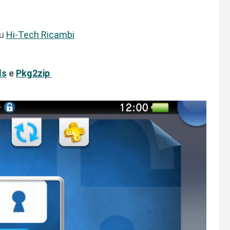
su
Hi-Tech Ricambi
ls
e
Pkg2zip