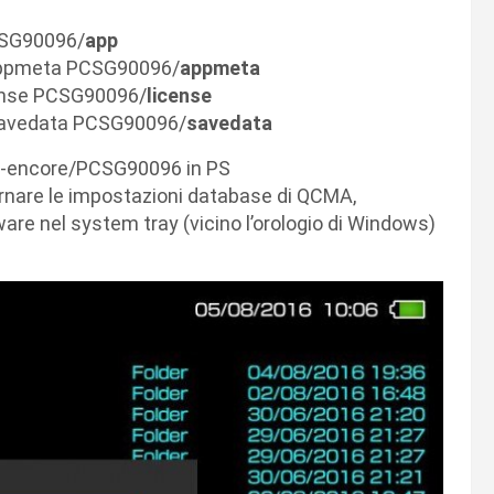
CSG90096/
app
appmeta PCSG90096/
appmeta
cense PCSG90096/
license
savedata PCSG90096/
savedata
-encore/
PCSG90096
in PS
nare le impostazioni database di QCMA,
are nel system tray (vicino l’orologio di Windows)