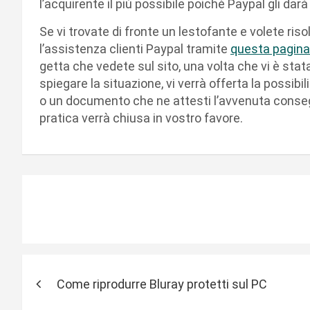
l’acquirente il più possibile poichè Paypal gli darà
Se vi trovate di fronte un lestofante e volete ri
l’assistenza clienti Paypal tramite
questa pagin
getta che vedete sul sito, una volta che vi è sta
spiegare la situazione, vi verrà offerta la possibil
o un documento che ne attesti l’avvenuta consegn
pratica verrà chiusa in vostro favore.
N
Come riprodurre Bluray protetti sul PC
a