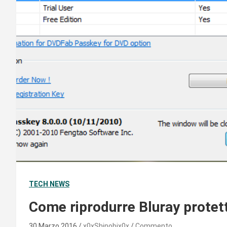
TECH NEWS
Come riprodurre Bluray protett
30 Marzo 2016
x0xShinobix0x
Commento