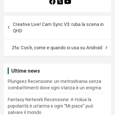
N
Creative Live! Cam Sync V3: ruba la scena in
a
QHD
v
i
2fa: Cos’è, come e quando si usa su Android
g
a
z
Ultime news
i
Plungeez Recensione: un metroidvania senza
o
combattimenti dove ogni stanza è un enigma
n
Fantasy Network Recensione: A Holua la
e
popolarità è un’arma e ogni “Mi piace” può
a
salvare il mondo