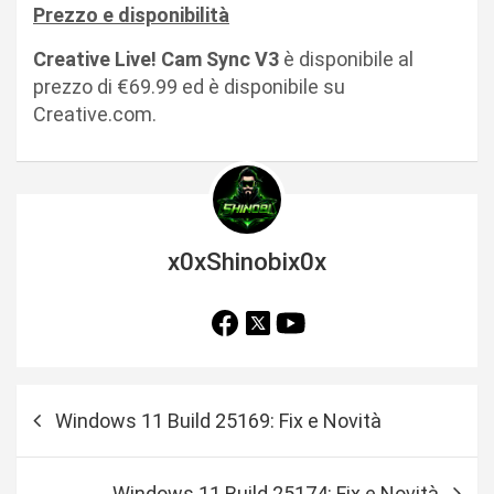
Prezzo e disponibilità
Creative Live! Cam Sync V3
è disponibile al
prezzo di €69.99 ed è disponibile su
Creative.com.
x0xShinobix0x
N
Windows 11 Build 25169: Fix e Novità
a
v
Windows 11 Build 25174: Fix e Novità