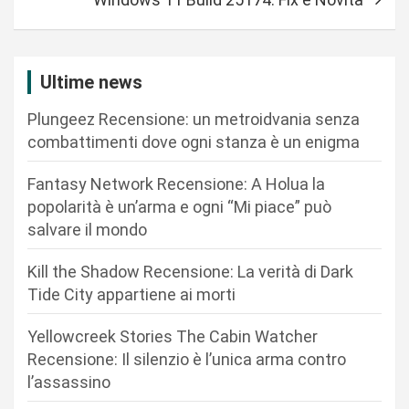
i
g
a
Ultime news
z
Plungeez Recensione: un metroidvania senza
i
combattimenti dove ogni stanza è un enigma
o
n
Fantasy Network Recensione: A Holua la
popolarità è un’arma e ogni “Mi piace” può
e
salvare il mondo
a
r
Kill the Shadow Recensione: La verità di Dark
Tide City appartiene ai morti
t
i
Yellowcreek Stories The Cabin Watcher
c
Recensione: Il silenzio è l’unica arma contro
l’assassino
o