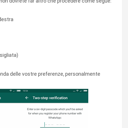
a non dovrete far altro che procedere come segue:
destra
igliata)
conda delle vostre preferenze, personalmente