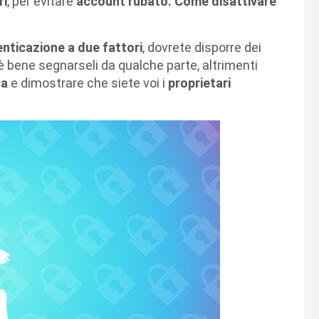
ri
, per evitare
account rubato. Come disattivare
enticazione a due fattori
, dovrete disporre dei
 è bene segnarseli da qualche parte, altrimenti
ca
e dimostrare che siete voi i
proprietari