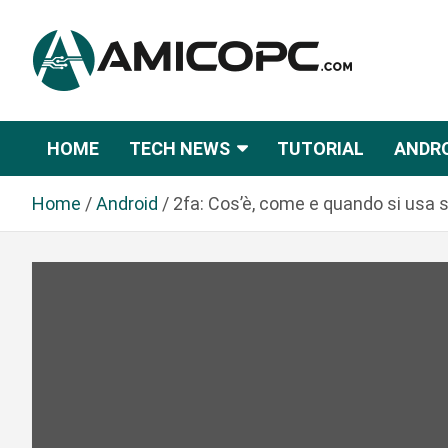
S
a
l
t
Novità Tecnologiche: Guide e News
Amicopc.com
a
a
HOME
TECH NEWS
TUTORIAL
ANDR
l
c
Home
Android
2fa: Cos’è, come e quando si usa 
o
n
t
e
n
u
t
o