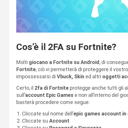
Cos’è il 2FA su Fortnite?
Molti
giocano a Fortnite su Android
, di conseg
Fortnite
, ciò vi permetterà di proteggere il vostr
impossessarsi di
Vbuck, Skin
ed altri
oggetti acq
Certo, il
2fa di Fortnite
protegge anche tutti gli al
sull’
account Epic Games
e non all’interno del gi
basterà procedere come segue:
Cliccate sul nome dell’
epic games account in
Cliccate su
Account
Cliccate su
Password e Sicurezza