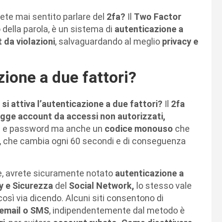
ete mai sentito parlare del
2fa?
Il
Two Factor
ella parola, è un sistema di
autenticazione a
da violazioni
, salvaguardando al meglio
privacy e
ione a due fattori?
i attiva l’autenticazione a due fattori?
Il
2fa
egge account da accessi non autorizzati,
me e password ma anche un
codice monouso
che
, che cambia ogni 60 secondi e di conseguenza
e, avrete sicuramente notato
autenticazione a
y e Sicurezza
del
Social Network,
lo stesso vale
così via dicendo. Alcuni siti consentono di
email o SMS
, indipendentemente dal metodo è