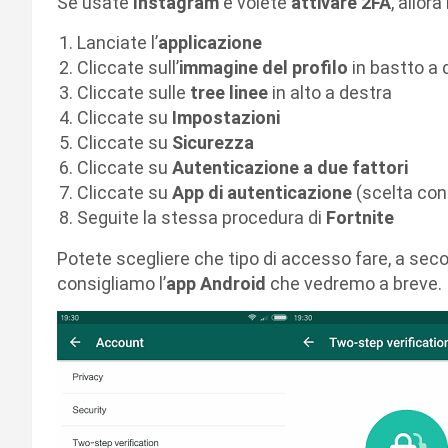
Se usate
Instagram
e volete
attivare 2FA
, allor
Lanciate l’
applicazione
Cliccate sull’
immagine del profilo
in bastto a 
Cliccate sulle
tree linee
in alto a destra
Cliccate su
Impostazioni
Cliccate su
Sicurezza
Cliccate su
Autenticazione a due fattori
Cliccate su
App di autenticazione
(scelta cons
Seguite la stessa procedura di
Fortnite
Potete scegliere che tipo di accesso fare, a se
consigliamo l’
app Android
che vedremo a breve.