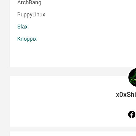
ArchBang
PuppyLinux
Slax
Knoppix
x0xSh