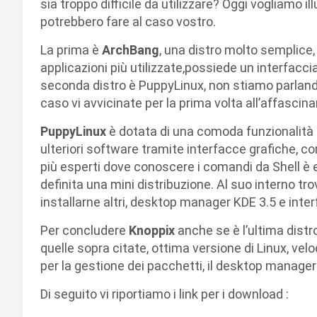
sia troppo difficile da utilizzare? Oggi vogliamo il
potrebbero fare al caso vostro.
La prima è
ArchBang
, una distro molto semplice, 
applicazioni più utilizzate,possiede un interfacci
seconda distro è PuppyLinux, non stiamo parlando 
caso vi avvicinate per la prima volta all’affasci
PuppyLinux
è dotata di una comoda funzionalità 
ulteriori software tramite interfacce grafiche, c
più esperti dove conoscere i comandi da Shell è 
definita una mini distribuzione. Al suo interno trov
installarne altri, desktop manager KDE 3.5 e inte
Per concludere
Knoppix
anche se è l’ultima distr
quelle sopra citate, ottima versione di Linux, veloc
per la gestione dei pacchetti, il desktop manage
Di seguito vi riportiamo i link per i download :