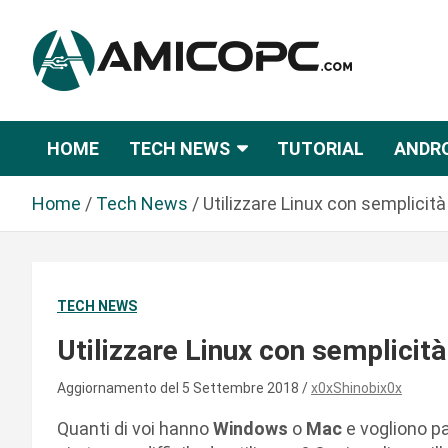
S
a
l
t
Novità Tecnologiche: Guide e News
Amicopc.com
a
a
HOME
TECH NEWS
TUTORIAL
ANDR
l
c
Home
Tech News
Utilizzare Linux con semplicità
o
n
t
e
TECH NEWS
n
u
Utilizzare Linux con semplicità
t
o
Aggiornamento del 5 Settembre 2018
x0xShinobix0x
Quanti di voi hanno
Windows
o
Mac
e vogliono p