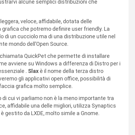
lustrarvi alcune semplici distribuzioni che
leggera, veloce, affidabile, dotata delle
a grafica che potremo definire user friendly. La
di un cucciolo ma di una distribuzione utile nel
nante mondo dell’Open Source.
chiamata QuickPet che permette di installare
ome avviene su Windows a differenza di Distro per i
essenziale .
Slax
è il nome della terza distro
eremo gli applicativi open office, possibilità di
rfaccia grafica molto semplice.
o di cui vi parliamo non è la meno importante tra
e, affidabile una delle migliori, utilizza Synaptics
r è gestito da LXDE, molto simile a Gnome.