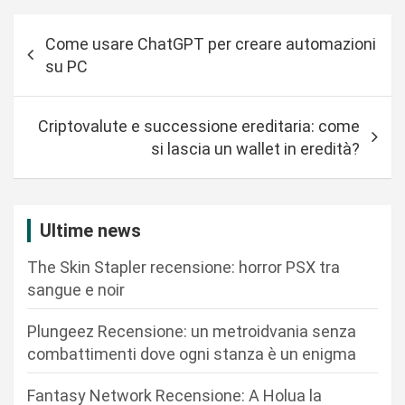
N
Come usare ChatGPT per creare automazioni
a
su PC
v
i
Criptovalute e successione ereditaria: come
g
si lascia un wallet in eredità?
a
z
i
Ultime news
o
The Skin Stapler recensione: horror PSX tra
n
sangue e noir
e
Plungeez Recensione: un metroidvania senza
a
combattimenti dove ogni stanza è un enigma
r
Fantasy Network Recensione: A Holua la
t