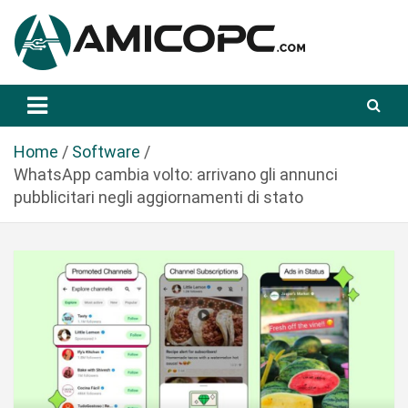
S
a
l
t
Novità Tecnologiche: Guide e News
Amicopc.com
a
a
l
Home
Software
c
WhatsApp cambia volto: arrivano gli annunci
o
pubblicitari negli aggiornamenti di stato
n
t
e
n
u
t
o