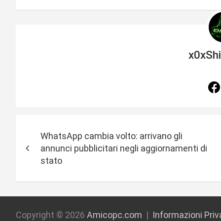
x0xSh
N
WhatsApp cambia volto: arrivano gli
a
annunci pubblicitari negli aggiornamenti di
stato
v
i
g
Copyright © 2026
Amicopc.com
Informazioni Pri