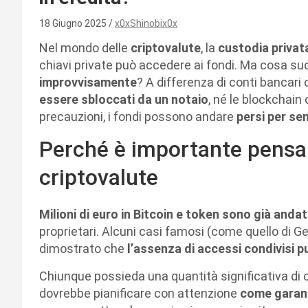
18 Giugno 2025
x0xShinobix0x
Nel mondo delle
criptovalute
, la
custodia privat
chiavi private può accedere ai fondi. Ma cosa su
improvvisamente
? A differenza di conti bancari o 
essere sbloccati da un notaio
, né le blockchain
precauzioni, i fondi possono andare
persi per se
Perché è importante pensar
criptovalute
Milioni di euro in Bitcoin e token sono già andat
proprietari. Alcuni casi famosi (come quello di 
dimostrato che
l’assenza di accessi condivisi p
Chiunque possieda una quantità significativa di c
dovrebbe pianificare con attenzione
come garanti