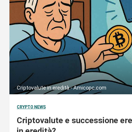
Criptovalute in eredità - Amicopc.com
CRYPTO NEWS
Criptovalute e successione ered
in eredità?