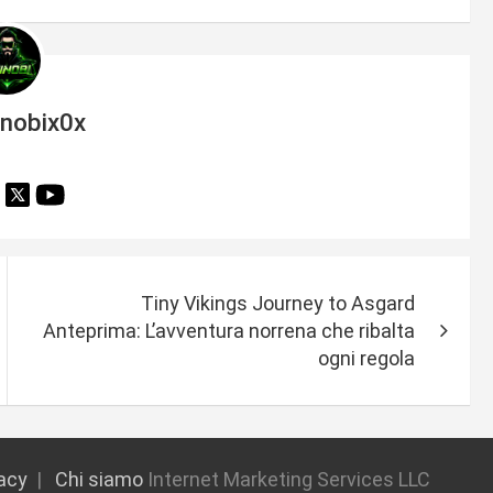
inobix0x
Tiny Vikings Journey to Asgard
Anteprima: L’avventura norrena che ribalta
ogni regola
vacy
Chi siamo
Internet Marketing Services LLC