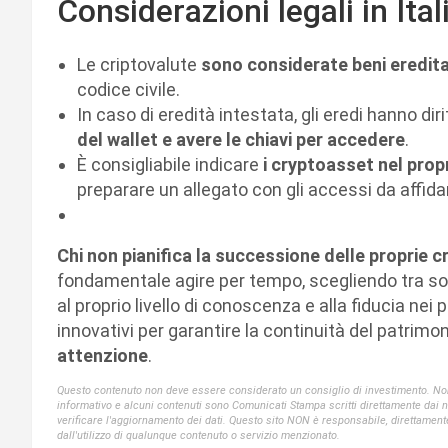
Considerazioni legali in Ital
Le criptovalute
sono considerate beni eredita
codice civile.
In caso di eredità intestata, gli eredi hanno dir
del wallet e avere le chiavi per accedere
.
È consigliabile indicare
i cryptoasset nel prop
preparare un allegato con gli accessi da affi
Chi non pianifica la successione delle proprie c
fondamentale agire per tempo, scegliendo tra solu
al proprio livello di conoscenza e alla fiducia nei 
innovativi per garantire la continuità del patrim
attenzione
.
Questo contenuto non deve essere considerato un consiglio di investimento. Non 
informativo e alcuni contenuti sono Comunicati Stampa scritti direttamente dai nost
verificare l'aggiornamento dei dati. Questo sito NON è responsabile, direttament
dall'utilizzo di qualunque contenuto o servizio menzionato.