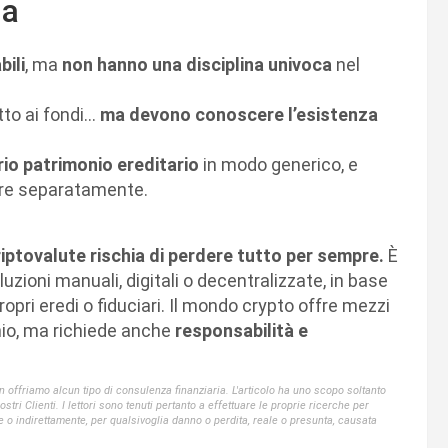
ia
bili
, ma
non hanno una disciplina univoca
nel
itto ai fondi…
ma devono conoscere l’esistenza
rio patrimonio ereditario
in modo generico, e
dare separatamente.
riptovalute rischia di perdere tutto per sempre.
È
zioni manuali, digitali o decentralizzate, in base
propri eredi o fiduciari. Il mondo crypto offre mezzi
onio, ma richiede anche
responsabilità e
offriamo alcun tipo di consulenza finanziaria. L'articolo ha uno scopo soltanto
ri Clienti. I lettori sono tenuti pertanto a effettuare le proprie ricerche per
e o indirettamente, per qualsivoglia danno o perdita, reale o presunta, causata