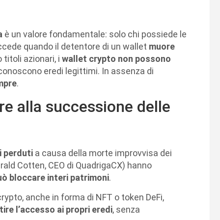
a
è un valore fondamentale: solo chi possiede le
ccede quando il detentore di un wallet
muore
titoli azionari, i
wallet crypto non possono
 conoscono eredi legittimi. In assenza di
mpre
.
e alla successione delle
i perduti
a causa della morte improvvisa dei
Gerald Cotten, CEO di QuadrigaCX) hanno
uò bloccare interi patrimoni
.
rypto, anche in forma di NFT o token DeFi,
re l’accesso ai propri eredi
, senza