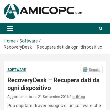
S
a
l
t
Novità Tecnologiche: Guide e News
Amicopc.com
a
a
l
Home
Software
c
RecoveryDesk – Recupera dati da ogni dispositivo
o
n
t
SOFTWARE
Seguici
e
n
RecoveryDesk – Recupera dati da
u
ogni dispositivo
t
o
Aggiornamento del 21 Settembre 2016
noth1ng
Può capitare di aver bisogno di un software che