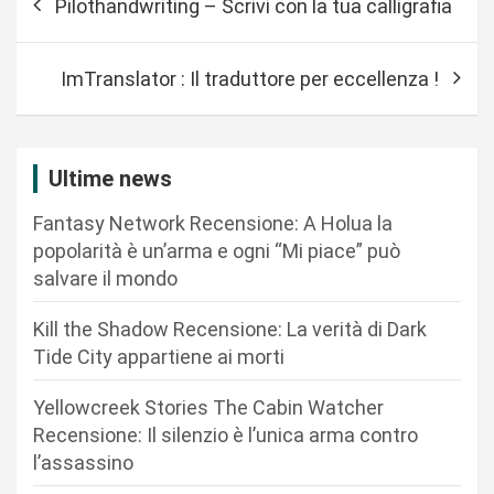
Pilothandwriting – Scrivi con la tua calligrafia
a
v
ImTranslator : Il traduttore per eccellenza !
i
g
a
Ultime news
z
Fantasy Network Recensione: A Holua la
i
popolarità è un’arma e ogni “Mi piace” può
o
salvare il mondo
n
Kill the Shadow Recensione: La verità di Dark
e
Tide City appartiene ai morti
a
r
Yellowcreek Stories The Cabin Watcher
Recensione: Il silenzio è l’unica arma contro
t
l’assassino
i