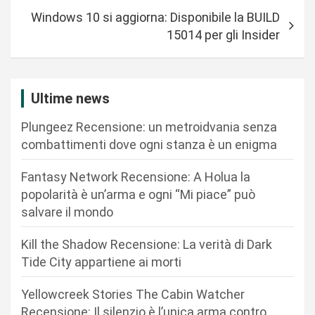
i
Windows 10 si aggiorna: Disponibile la BUILD
g
15014 per gli Insider
a
z
i
Ultime news
o
Plungeez Recensione: un metroidvania senza
n
combattimenti dove ogni stanza è un enigma
e
Fantasy Network Recensione: A Holua la
a
popolarità è un’arma e ogni “Mi piace” può
r
salvare il mondo
t
Kill the Shadow Recensione: La verità di Dark
i
Tide City appartiene ai morti
c
Yellowcreek Stories The Cabin Watcher
o
Recensione: Il silenzio è l’unica arma contro