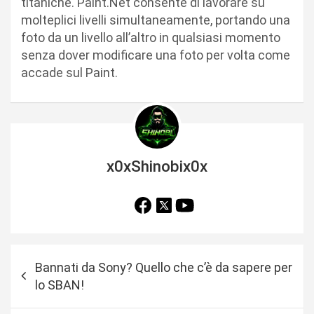
titaniche. Paint.Net consente di lavorare su
molteplici livelli simultaneamente, portando una
foto da un livello all’altro in qualsiasi momento
senza dover modificare una foto per volta come
accade sul Paint.
x0xShinobix0x
N
Bannati da Sony? Quello che c’è da sapere per
a
lo SBAN!
v