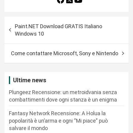
N
Paint.NET Download GRATIS Italiano
a
Windows 10
v
i
Come contattare Microsoft, Sony e Nintendo
g
a
z
Ultime news
i
Plungeez Recensione: un metroidvania senza
o
combattimenti dove ogni stanza è un enigma
n
Fantasy Network Recensione: A Holua la
e
popolarità è un’arma e ogni “Mi piace” può
a
salvare il mondo