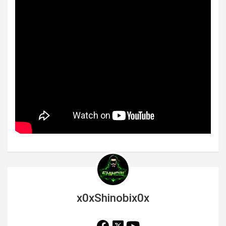
x0xShinobix0x