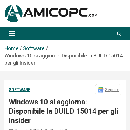
S
a
l
t
Novità Tecnologiche: Guide e News
Amicopc.com
a
a
l
Home
Software
c
Windows 10 si aggiorna: Disponibile la BUILD 15014
o
per gli Insider
n
t
e
SOFTWARE
Seguici
n
u
Windows 10 si aggiorna:
t
Disponibile la BUILD 15014 per gli
o
Insider