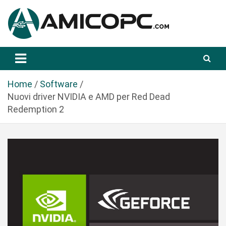
S
a
l
t
Novità Tecnologiche: Guide e News
Amicopc.com
a
a
l
Home
Software
c
Nuovi driver NVIDIA e AMD per Red Dead
o
Redemption 2
n
t
e
n
u
t
o