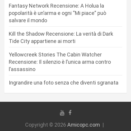
a
Fantasy Network Recensione: A Holua la
r
popolarità è un’arma e ogni “Mi piace” può
salvare il mondo
t
i
Kill the Shadow Recensione: La verità di Dark
c
Tide City appartiene ai morti
o
Yellowcreek Stories The Cabin Watcher
l
Recensione: Il silenzio è l’unica arma contro
i
l’assassino
Ingrandire una foto senza che diventi sgranata
Copyright © 2026
Amicopc.com