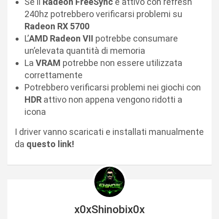
Se il
Radeon
FreeSync
è attivo con refresh
240hz potrebbero verificarsi problemi su
Radeon RX 5700
L’
AMD Radeon VII
potrebbe consumare
un’elevata quantità di memoria
La
VRAM
potrebbe non essere utilizzata
correttamente
Potrebbero verificarsi problemi nei giochi con
HDR
attivo non appena vengono ridotti a
icona
I driver vanno scaricati e installati manualmente
da
questo link!
x0xShinobix0x