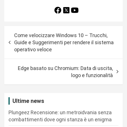
N
Come velocizzare Windows 10 – Trucchi,
a
Guide e Suggerimenti per rendere il sistema
v
operativo veloce
i
g
Edge basato su Chromium: Data di uscita,
a
logo e funzionalità
z
i
Ultime news
o
n
Plungeez Recensione: un metroidvania senza
combattimenti dove ogni stanza è un enigma
e