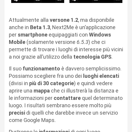
Attualmente alla
versone 1.2
, ma disponibile
anche in
Beta 1.3
, Next2Me è un’applicazione
per
smartphone
equipaggiati con
Windows
Mobile
(solamente versione
6.5.3
) che ci
permette di trovare i luoghi di interesse più vicini
a noi grazie all’utilizzo della
tecnologia GPS
.
Il suo
funzionamento
è davvero semplicissimo.
Possiamo scegliere fra uno dei
luoghi elencati
(divisi in
più di 30 categorie
) e quindi vedere
aprire una
mappa
che ci illustrerà la distanza e
le informazioni per
contattare
quel determinato
luogo. I risultati sembrano essere molto più
precisi
di quelli che darebbe invece un servizio
come Google Maps.
Purtroppo le
informazioni
di ogni luogo