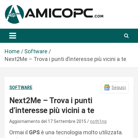
S
a
l
t
Novità Tecnologiche: Guide e News
Amicopc.com
a
a
l
Home
Software
c
Next2Me – Trova i punti d’interesse più vicini a te
o
n
t
SOFTWARE
Seguici
e
n
Next2Me – Trova i punti
u
d’interesse più vicini a te
t
o
Aggiornamento del 17 Settembre 2015
noth1ng
Ormai il
GPS
è una tecnologia molto utilizzata.