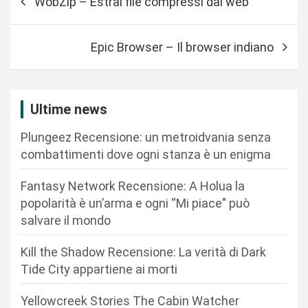
WobZip – Estrai file compressi dal web
a
v
Epic Browser – Il browser indiano
i
g
a
Ultime news
z
Plungeez Recensione: un metroidvania senza
i
combattimenti dove ogni stanza è un enigma
o
n
Fantasy Network Recensione: A Holua la
popolarità è un’arma e ogni “Mi piace” può
e
salvare il mondo
a
r
Kill the Shadow Recensione: La verità di Dark
Tide City appartiene ai morti
t
i
Yellowcreek Stories The Cabin Watcher