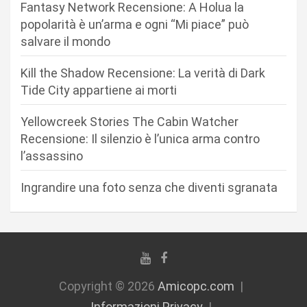
Fantasy Network Recensione: A Holua la
a
popolarità è un’arma e ogni “Mi piace” può
r
salvare il mondo
t
Kill the Shadow Recensione: La verità di Dark
i
Tide City appartiene ai morti
c
Yellowcreek Stories The Cabin Watcher
o
Recensione: Il silenzio è l’unica arma contro
l
l’assassino
i
Ingrandire una foto senza che diventi sgranata
Copyright © 2026
Amicopc.com
Informazioni Privacy