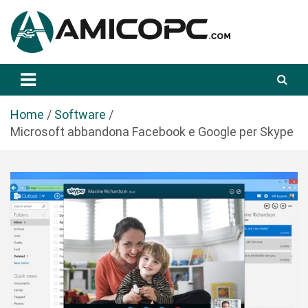
S
a
l
t
Novità Tecnologiche: Guide e News
Amicopc.com
a
a
l
Home
Software
c
Microsoft abbandona Facebook e Google per Skype
o
n
t
e
n
u
t
o