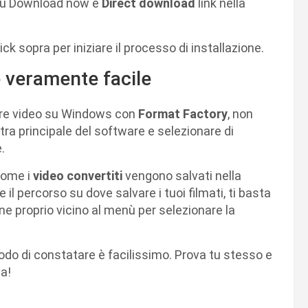
 su Download now e
Direct download
link nella
click sopra per iniziare il processo di installazione.
 veramente facile
tire video su Windows con
Format Factory
, non
estra principale del software e selezionare di
.
 come i
video convertiti
vengono salvati nella
e il percorso su dove salvare i tuoi filmati, ti basta
e proprio vicino al menù per selezionare la
o di constatare è facilissimo. Prova tu stesso e
ma!