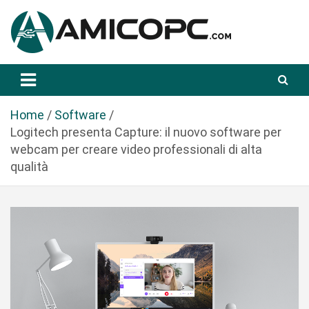
S
a
l
t
Novità Tecnologiche: Guide e News
Amicopc.com
a
a
l
Home
Software
c
Logitech presenta Capture: il nuovo software per
o
webcam per creare video professionali di alta
n
qualità
t
e
n
u
t
o