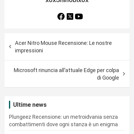
N
Acer Nitro Mouse Recensione: Le nostre
a
impressioni
v
i
Microsoft rinuncia all’attuale Edge per colpa
g
di Google
a
z
i
Ultime news
o
Plungeez Recensione: un metroidvania senza
n
combattimenti dove ogni stanza è un enigma
e