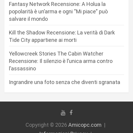
Fantasy Network Recensione: A Holua la
a
popolarità è un’arma e ogni “Mi piace” può
r
salvare il mondo
t
Kill the Shadow Recensione: La verità di Dark
i
Tide City appartiene ai morti
c
Yellowcreek Stories The Cabin Watcher
o
Recensione: Il silenzio è l’unica arma contro
l
l’assassino
i
Ingrandire una foto senza che diventi sgranata
Copyright © 2026
Amicopc.com