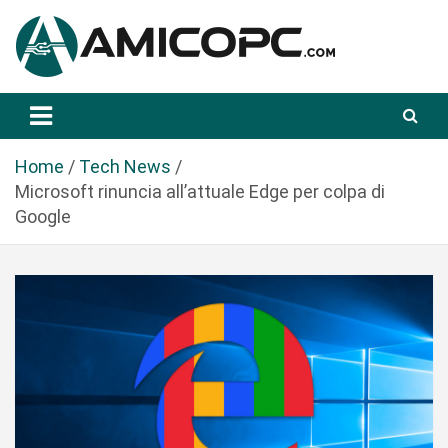
S
a
l
t
Novità Tecnologiche: Guide e News
Amicopc.com
a
a
l
Home
Tech News
c
Microsoft rinuncia all’attuale Edge per colpa di
o
Google
n
t
e
n
u
t
o