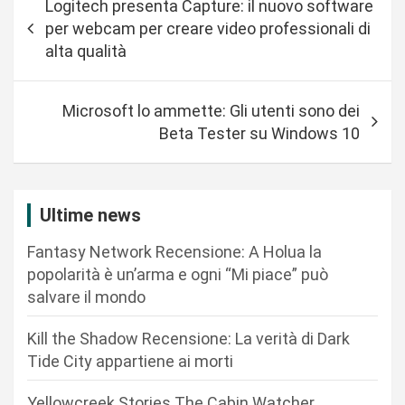
Logitech presenta Capture: il nuovo software
a
per webcam per creare video professionali di
v
alta qualità
i
g
Microsoft lo ammette: Gli utenti sono dei
a
Beta Tester su Windows 10
z
i
Ultime news
o
n
Fantasy Network Recensione: A Holua la
popolarità è un’arma e ogni “Mi piace” può
e
salvare il mondo
a
r
Kill the Shadow Recensione: La verità di Dark
Tide City appartiene ai morti
t
i
Yellowcreek Stories The Cabin Watcher