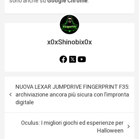
sono anche su
Google Chrome
.
x0xShinobix0x
N
NUOVA LEXAR JUMPDRIVE FINGERPRINT F35:
a
archiviazione ancora più sicura con l’impronta
v
digitale
i
g
Oculus: I migliori giochi ed esperienze per
a
Halloween