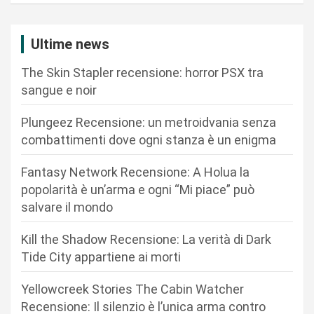
z
i
Ultime news
o
n
The Skin Stapler recensione: horror PSX tra
sangue e noir
e
a
Plungeez Recensione: un metroidvania senza
r
combattimenti dove ogni stanza è un enigma
t
Fantasy Network Recensione: A Holua la
i
popolarità è un’arma e ogni “Mi piace” può
c
salvare il mondo
o
Kill the Shadow Recensione: La verità di Dark
l
Tide City appartiene ai morti
i
Yellowcreek Stories The Cabin Watcher
Recensione: Il silenzio è l’unica arma contro