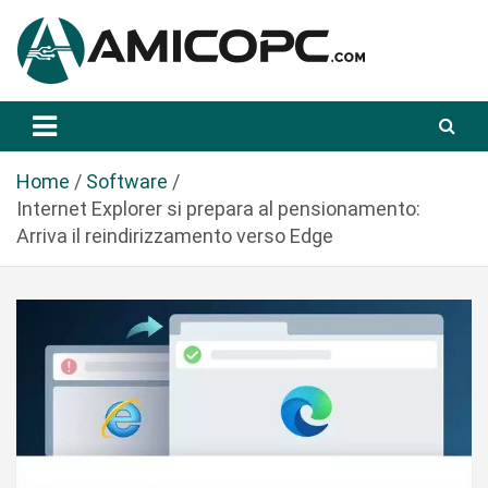
S
a
l
t
Novità Tecnologiche: Guide e News
Amicopc.com
a
a
l
Home
Software
c
Internet Explorer si prepara al pensionamento:
o
Arriva il reindirizzamento verso Edge
n
t
e
n
u
t
o