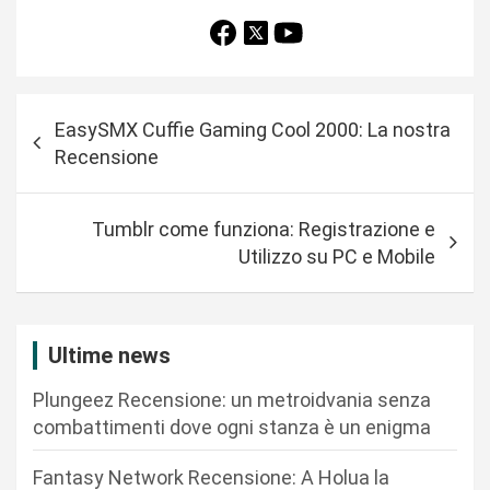
N
EasySMX Cuffie Gaming Cool 2000: La nostra
a
Recensione
v
i
Tumblr come funziona: Registrazione e
g
Utilizzo su PC e Mobile
a
z
i
Ultime news
o
Plungeez Recensione: un metroidvania senza
n
combattimenti dove ogni stanza è un enigma
e
Fantasy Network Recensione: A Holua la