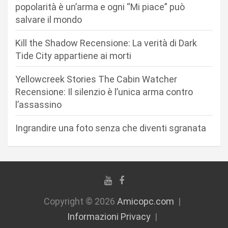
a
popolarità è un’arma e ogni “Mi piace” può
r
salvare il mondo
t
Kill the Shadow Recensione: La verità di Dark
i
Tide City appartiene ai morti
c
Yellowcreek Stories The Cabin Watcher
o
Recensione: Il silenzio è l’unica arma contro
l
l’assassino
i
Ingrandire una foto senza che diventi sgranata
Copyright © 2026
Amicopc.com
Informazioni Privacy