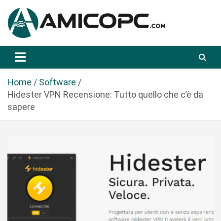
S
a
l
t
Novità Tecnologiche: Guide e News
Amicopc.com
a
a
l
Home
Software
c
Hidester VPN Recensione: Tutto quello che c’è da
o
sapere
n
t
e
n
u
t
o