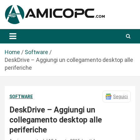
S
a
l
t
Novità Tecnologiche: Guide e News
Amicopc.com
a
a
l
Home
Software
c
DeskDrive – Aggiungi un collegamento desktop alle
o
periferiche
n
t
e
SOFTWARE
Seguici
n
u
DeskDrive – Aggiungi un
t
collegamento desktop alle
o
periferiche