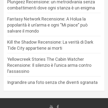
Plungeez Recensione: un metroidvania senza
o
combattimenti dove ogni stanza è un enigma
n
Fantasy Network Recensione: A Holua la
e
popolarità è un’arma e ogni “Mi piace” può
a
salvare il mondo
r
Kill the Shadow Recensione: La verità di Dark
t
Tide City appartiene ai morti
i
c
Yellowcreek Stories The Cabin Watcher
Recensione: Il silenzio è l’unica arma contro
o
l’assassino
l
i
Ingrandire una foto senza che diventi sgranata