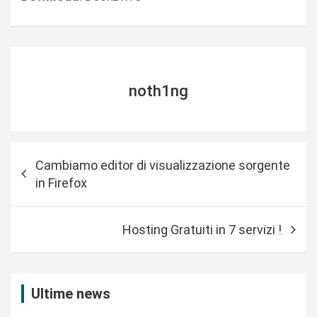
noth1ng
N
Cambiamo editor di visualizzazione sorgente
a
in Firefox
v
i
Hosting Gratuiti in 7 servizi !
g
a
z
Ultime news
i