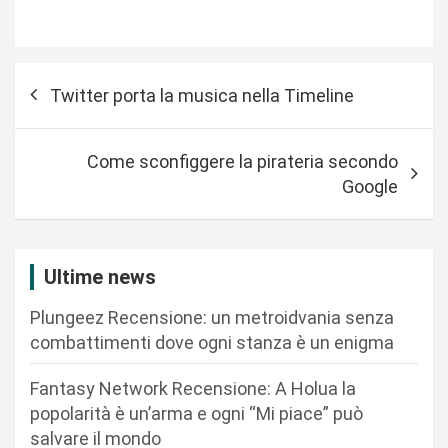
N
Twitter porta la musica nella Timeline
a
v
Come sconfiggere la pirateria secondo
i
Google
g
a
z
Ultime news
i
Plungeez Recensione: un metroidvania senza
o
combattimenti dove ogni stanza è un enigma
n
Fantasy Network Recensione: A Holua la
e
popolarità è un’arma e ogni “Mi piace” può
a
salvare il mondo