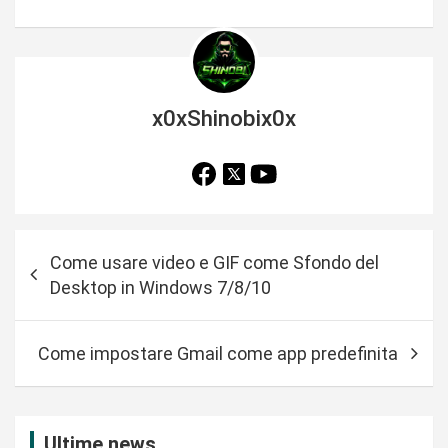
x0xShinobix0x
N
Come usare video e GIF come Sfondo del
a
Desktop in Windows 7/8/10
v
i
Come impostare Gmail come app predefinita
g
a
z
Ultime news