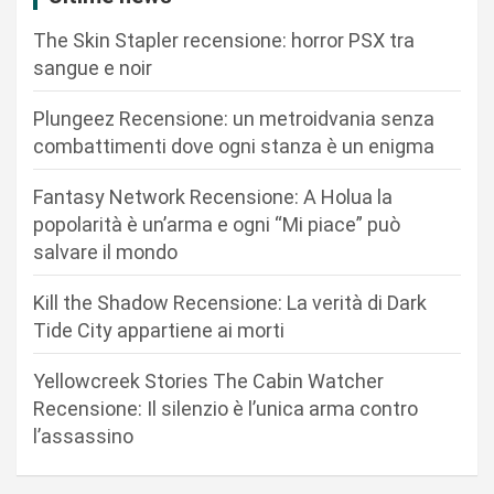
i
The Skin Stapler recensione: horror PSX tra
o
sangue e noir
n
Plungeez Recensione: un metroidvania senza
e
combattimenti dove ogni stanza è un enigma
a
r
Fantasy Network Recensione: A Holua la
popolarità è un’arma e ogni “Mi piace” può
t
salvare il mondo
i
c
Kill the Shadow Recensione: La verità di Dark
Tide City appartiene ai morti
o
l
Yellowcreek Stories The Cabin Watcher
i
Recensione: Il silenzio è l’unica arma contro
l’assassino