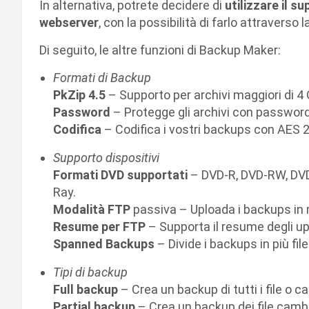
In alternativa, potrete decidere di
utilizzare il s
webserver
, con la possibilità di farlo attravers
Di seguito, le altre funzioni di Backup Maker:
Formati di Backup
PkZip 4.5
– Supporto per archivi maggiori di 4 
Password
– Protegge gli archivi con password
Codifica
– Codifica i vostri backups con AES 2
Supporto dispositivi
Formati DVD supportati
– DVD-R, DVD-RW, DVD
Ray.
Modalità FTP
passiva – Uploada i backups in 
Resume per FTP
– Supporta il resume degli up
Spanned Backups
– Divide i backups in più file
Tipi di backup
Full backup
– Crea un backup di tutti i file o ca
Partial backup
– Crea un backup dei file cambi