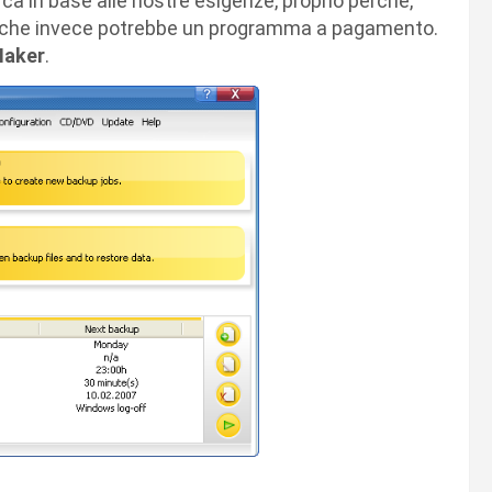
ca in base alle nostre esigenze, proprio perchè,
el che invece potrebbe un programma a pagamento.
Maker
.