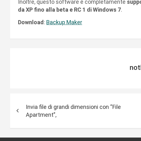
Inoltre, questo software è completamente
suppo
da XP fino alla beta e RC 1 di Windows 7
.
Download
:
Backup Maker
not
N
Invia file di grandi dimensioni con “File
a
Apartment”,
v
i