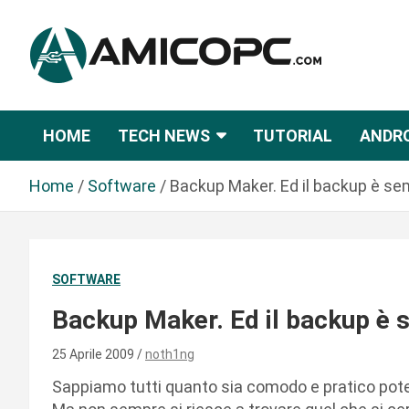
S
a
l
t
Novità Tecnologiche: Guide e News
Amicopc.com
a
a
HOME
TECH NEWS
TUTORIAL
ANDR
l
c
Home
Software
Backup Maker. Ed il backup è sem
o
n
t
e
SOFTWARE
n
u
Backup Maker. Ed il backup è s
t
o
25 Aprile 2009
noth1ng
Sappiamo tutti quanto sia comodo e pratico pote