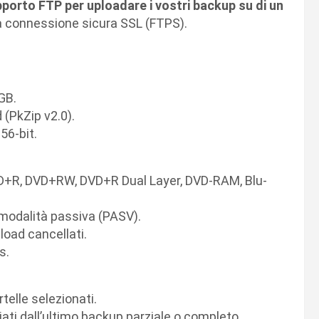
upporto FTP per uploadare i vostri backup su di un
o la connessione sicura SSL (FTPS).
GB.
 (PkZip v2.0).
56-bit.
+R, DVD+RW, DVD+R Dual Layer, DVD-RAM, Blu-
modalità passiva (PASV).
load cancellati.
s.
rtelle selezionati.
ati dall’ultimo backup parziale o completo.