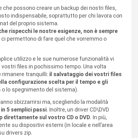
e che possono creare un backup dei nostri files,
sto indispensabile, soprattutto per chi lavora con
mat del proprio sistema.
 che rispecchi le nostre esigenze, non è sempre
 ci permettono di fare quel che vorremmo o
mplice utilizzo e le sue numerose funzionalità vi
vostri files in pochissimo tempo. Una volta
 rimanere tranquilli:
il salvataggio dei vostri files
a configurazione scelta per il tempo e gli
n o lo spegnimento del sistema).
tranno sbizzarrirsi ma, scegliendo la modalità
 in 5 semplici passi
. Inoltre, un driver CD\DVD
up direttamente sul vostro CD o DVD
. In più,
e su dispositivi esterni (in locale e nell’area
u drivers zip.