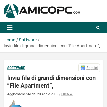
S
a
l
t
Novità Tecnologiche: Guide e News
Amicopc.com
a
a
l
Home
Software
c
Invia file di grandi dimensioni con “File Apartment”,
o
n
t
SOFTWARE
Seguici
e
n
Invia file di grandi dimensioni con
u
“File Apartment”,
t
o
Aggiornamento del 28 Aprile 2009
Luca W.