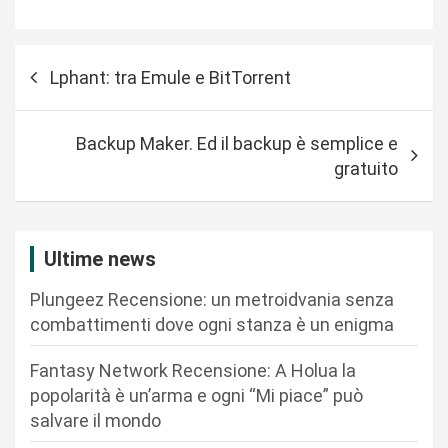
N
Lphant: tra Emule e BitTorrent
a
v
Backup Maker. Ed il backup è semplice e
i
gratuito
g
a
z
Ultime news
i
Plungeez Recensione: un metroidvania senza
o
combattimenti dove ogni stanza è un enigma
n
Fantasy Network Recensione: A Holua la
e
popolarità è un’arma e ogni “Mi piace” può
a
salvare il mondo
r