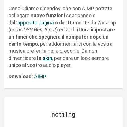
Concludiamo dicendovi che con AIMP potrete
collegare
nuove funzioni
scaricandole
dall’
apposita pagina
o direttamente da Winamp
(
come DSP, Gen, Input
) ed addirittura
impostare
un timer che spegnerà il computer dopo un
certo tempo
, per addormentarvi con la vostra
musica preferita nelle orecchie. Da non
dimenticare
le
skin
, per dare un look sempre
unico al vostro audio player.
Download
:
AIMP
noth1ng