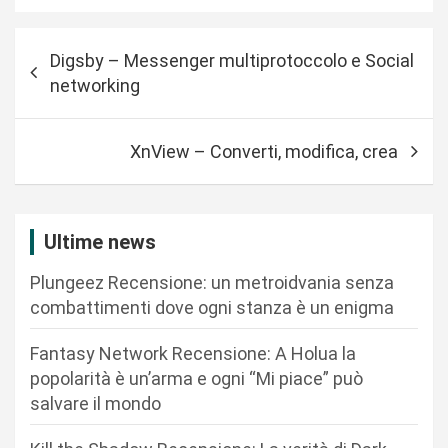
N
Digsby – Messenger multiprotoccolo e Social
a
networking
v
i
XnView – Converti, modifica, crea
g
a
z
Ultime news
i
Plungeez Recensione: un metroidvania senza
o
combattimenti dove ogni stanza è un enigma
n
Fantasy Network Recensione: A Holua la
e
popolarità è un’arma e ogni “Mi piace” può
a
salvare il mondo
r