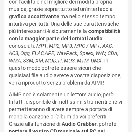
con facilità e nel migliore dei modi la propria
musica, grazie soprattutto ad un’interfaccia
grafica accattivante
ma nello stesso tempo
intuitiva per tutti. Una delle sue caratteristiche
più interessanti è sicuramente la
compatibilità
con la maggior parte dei formati audio
conosciuti:
MP1, MP2, MP3, MPC / MP+, AAC,
AC3, Ogg, FLAC,APE, WavPack, Speex, WAV, CDA,
WMA, S3M, XM, MOD, IT, MO3, MTM, UMX
. In
questo modo potrete essere sicuri che
qualsiasi file audio avrete a vostra disposizione,
verrà riprodotto senza problemi da AIMP.
AIMP non è solamente un lettore audio, però.
Infatti, disponibile di moltissimi strumenti che vi
permetteranno di avere sempre a portata di
mano la canzone o l’album da voi preferiti.
Grazie alla funzione di
Audio Grabber
, potrete
portare il vostro CD musicale sul PC nei