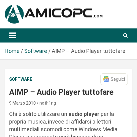
S
a
l
t
Novità Tecnologiche: Guide e News
Amicopc.com
a
a
l
Home
Software
AIMP – Audio Player tuttofare
c
o
n
SOFTWARE
Seguici
t
e
AIMP – Audio Player tuttofare
n
u
9 Marzo 2010
noth1ng
t
Chi è solito utilizzare un
audio player
per la
o
propria musica, invece di affidarsi a lettori
multimediali scomodi come Windows Media
Player, sicuramente avrà bisogno di un