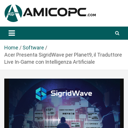
S
a
l
t
Novità Tecnologiche: Guide e News
Amicopc.com
a
a
l
Home
Software
c
Acer Presenta SigridWave per Planet9, il Traduttore
o
Live In-Game con Intelligenza Artificiale
n
t
e
n
u
t
o