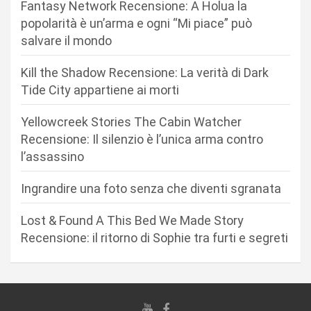
n
Fantasy Network Recensione: A Holua la
popolarità è un’arma e ogni “Mi piace” può
e
salvare il mondo
a
r
Kill the Shadow Recensione: La verità di Dark
Tide City appartiene ai morti
t
i
Yellowcreek Stories The Cabin Watcher
c
Recensione: Il silenzio è l’unica arma contro
l’assassino
o
l
Ingrandire una foto senza che diventi sgranata
i
Lost & Found A This Bed We Made Story
Recensione: il ritorno di Sophie tra furti e segreti