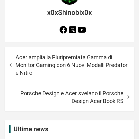
x0xShinobix0x
N
Acer amplia la Pluripremiata Gamma di
a
Monitor Gaming con 6 Nuovi Modelli Predator
v
e Nitro
i
g
Porsche Design e Acer svelano il Porsche
a
Design Acer Book RS
z
i
Ultime news
o