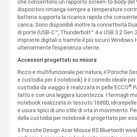
che consentono un rapporto screen-to-body del 90
dispositivo rimanga sempre a temperature control
batteria supporta la ricarica rapida che consente
carica. Sono disponibili inoltre la connettività Du
di porte (USB-C™, Thunderbolt™ 4 e USB 3.2 Gen 
impronte digitali o tramite il più sicuro Windows
ulteriormente l’esperienza utente.
Accessori progettati su misura
Ricco e multifunzionale per natura, il Porsche 
e custodia per il notebook) è il corredo ideale pe
®
custodia da viaggio è realizzata in pelle ECCO
PA
tatto e con una leggera lucentezza. I fermagli m
notebook realizzata in tessuto 1680D, idrorepelle
e usura tipici di uno stile di vita in movimento. Pe
della custodia per notebook è progettato per ess
Il Porsche Design Acer Mouse RS Bluetooth wirele