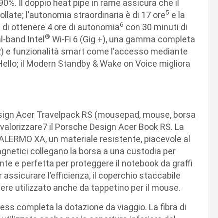
%. Il doppio heat pipe in rame assicura che il
5
late; l’autonomia straordinaria è di 17 ore
e la
6
 di ottenere 4 ore di autonomia
con 30 minuti di
®
al-band Intel
Wi-Fi 6 (Gig +), una gamma completa
2) e funzionalità smart come l’accesso mediante
 Hello; il Modern Standby & Wake on Voice migliora
Design Acer Travelpack RS (mousepad, mouse, borsa
r valorizzare7 il Porsche Design Acer Book RS. La
LERMO XA, un materiale resistente, piacevole al
agnetici collegano la borsa a una custodia per
nte e perfetta per proteggere il notebook da graffi
r assicurare l’efficienza, il coperchio staccabile
ere utilizzato anche da tappetino per il mouse.
ss completa la dotazione da viaggio. La fibra di