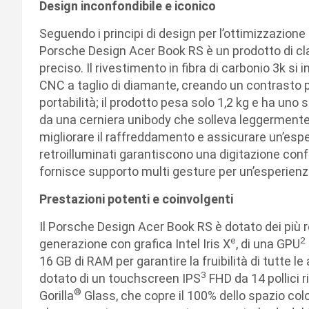
Design inconfondibile e iconico
Seguendo i principi di design per l’ottimizzazione
Porsche Design Acer Book RS è un prodotto di cla
preciso. Il rivestimento in fibra di carbonio 3k si 
CNC a taglio di diamante, creando un contrasto p
portabilità; il prodotto pesa solo 1,2 kg e ha un
da una cerniera unibody che solleva leggermente l
migliorare il raffreddamento e assicurare un’espe
retroilluminati garantiscono una digitazione confo
fornisce supporto multi gesture per un’esperienza
Prestazioni potenti e coinvolgenti
Il Porsche Design Acer Book RS è dotato dei più r
e
2
generazione con grafica Intel Iris X
, di una GPU
16 GB di RAM per garantire la fruibilità di tutte le
3
dotato di un touchscreen IPS
FHD da 14 pollici 
®
Gorilla
Glass, che copre il 100% dello spazio colo