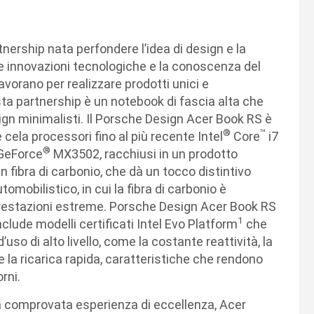
ership nata perfondere l’idea di design e la
e innovazioni tecnologiche e la conoscenza del
avorano per realizzare prodotti unici e
sta partnership è un notebook di fascia alta che
gn minimalisti. Il Porsche Design Acer Book RS è
®
™
cela processori fino al più recente Intel
Core
i7
®
GeForce
MX3502, racchiusi in un prodotto
n fibra di carbonio, che dà un tocco distintivo
omobilistico, in cui la fibra di carbonio è
prestazioni estreme. Porsche Design Acer Book RS
1
nclude modelli certificati Intel Evo Platform
che
uso di alto livello, come la costante reattività, la
 la ricarica rapida, caratteristiche che rendono
rni.
na comprovata esperienza di eccellenza, Acer