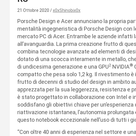
21 Ottobre 2020
x0xShinobix0x
Porsche Design e Acer annunciano la propria partn
mentalità ingegneristica di Porsche Design con l
mercato PC di Acer. Entrambe le aziende infatti l
all’avanguardia. La prima creazione frutto di que
combina tecnologie avanzate ad elementi di desi
dotato di una scocca interamente in metallo, che 
2
®
di undicesima generazione e una GPU
NVIDIA
compatto che pesa solo 1,2 kg. Il rivestimento è i
frutto di decenni di studio del design in ambito aut
apprezzata per la sua leggerezza, resistenza e 
è stato progettato in collaborazione con Intel e i
soddisfano gli obiettivi chiave per un’esperienza d’
riattivazione istantanea, l’autonomia prolungata e
questo notebook eccezionale nell’uso di tutti i gio
“Con oltre 40 anni di esperienza nel settore e u