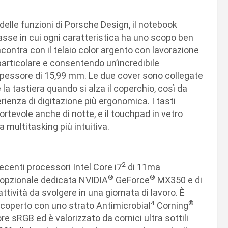
 delle funzioni di Porsche Design, il notebook
sse in cui ogni caratteristica ha uno scopo ben
incontra con il telaio color argento con lavorazione
articolare e consentendo un’incredibile
o spessore di 15,99 mm. Le due cover sono collegate
a tastiera quando si alza il coperchio, così da
rienza di digitazione più ergonomica. I tasti
rtevole anche di notte, e il touchpad in vetro
 multitasking più intuitiva.
2
ecenti processori Intel Core i7
di 11ma
®
®
opzionale dedicata NVIDIA
GeForce
MX350 e di
 attività da svolgere in una giornata di lavoro. È
4
®
ricoperto con uno strato Antimicrobial
Corning
re sRGB ed è valorizzato da cornici ultra sottili