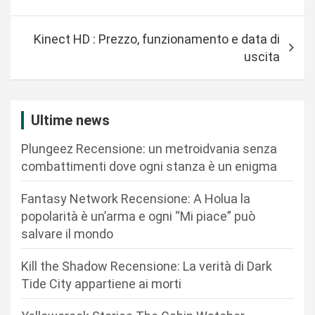
a
v
Kinect HD : Prezzo, funzionamento e data di
i
uscita
g
a
z
Ultime news
i
Plungeez Recensione: un metroidvania senza
o
combattimenti dove ogni stanza è un enigma
n
Fantasy Network Recensione: A Holua la
e
popolarità è un’arma e ogni “Mi piace” può
a
salvare il mondo
r
Kill the Shadow Recensione: La verità di Dark
t
Tide City appartiene ai morti
i