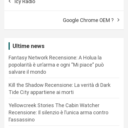
Icy Radio
a
v
Google Chrome OEM ?
i
g
a
Ultime news
z
Fantasy Network Recensione: A Holua la
i
popolarità è un’arma e ogni “Mi piace” può
o
salvare il mondo
n
Kill the Shadow Recensione: La verità di Dark
e
Tide City appartiene ai morti
a
r
Yellowcreek Stories The Cabin Watcher
Recensione: Il silenzio è l’unica arma contro
t
l’assassino
i