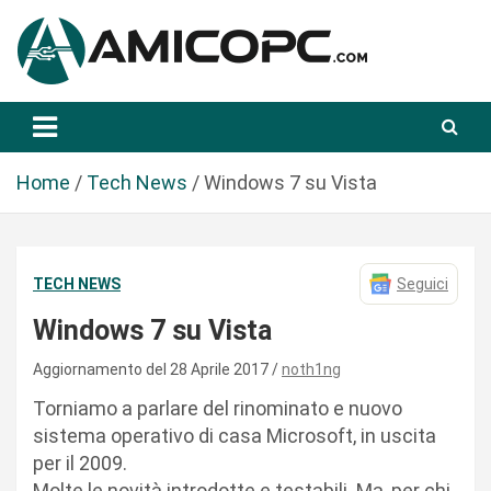
S
a
l
t
Novità Tecnologiche: Guide e News
Amicopc.com
a
a
l
Home
Tech News
Windows 7 su Vista
c
o
n
TECH NEWS
Seguici
t
e
Windows 7 su Vista
n
u
Aggiornamento del 28 Aprile 2017
noth1ng
t
Torniamo a parlare del rinominato e nuovo
o
sistema operativo di casa Microsoft, in uscita
per il 2009.
Molte le novità introdotte e testabili. Ma, per chi