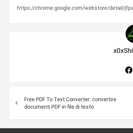
https://chrome.google.com/webstore/detail/
x0xSh
N
Free PDF To Text Converter: convertire
a
documenti PDF in file di testo
v
i