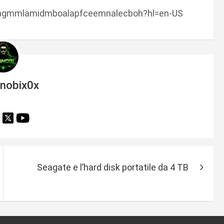
jfpagmmlamidmboalapfceemnalecboh?hl=en-US
inobix0x
Seagate e l’hard disk portatile da 4 TB