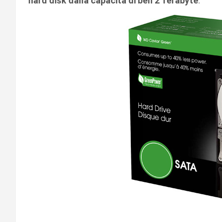
hard disk dalla capacità di ben 2 Terabyte
.