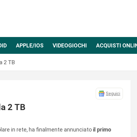
OID
APPLE/IOS
VIDEOGIOCHI
ACQUISTI ONLI
a 2 TB
Seguici
da 2 TB
olare in rete, ha finalmente annunciato
il primo