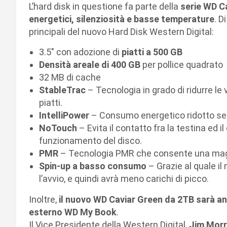
L’hard disk in questione fa parte della
serie WD C
energetici, silenziosità e basse temperature
. D
principali del nuovo Hard Disk Western Digital:
3.5″ con adozione di
piatti a 500 GB
Densità areale di 400 GB
per pollice quadrato
32 MB di cache
StableTrac
– Tecnologia in grado di ridurre le 
piatti.
IntelliPower
– Consumo energetico ridotto se
NoTouch
– Evita il contatto fra la testina ed i
funzionamento del disco.
PMR
– Tecnologia PMR che consente una maggi
Spin-up a basso consumo
– Grazie al quale i
l’avvio, e quindi avrà meno carichi di picco.
Inoltre,
il nuovo WD Caviar Green da 2TB sarà an
esterno WD My Book
.
Il Vice Presidente della Western Digital,
Jim Morri