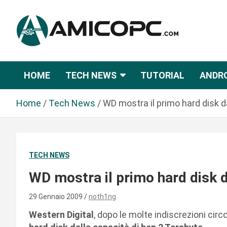
S
a
l
t
Novità Tecnologiche: Guide e News
Amicopc.com
a
a
HOME
TECH NEWS
TUTORIAL
ANDR
l
c
Home
Tech News
WD mostra il primo hard disk d
o
n
t
e
TECH NEWS
n
u
WD mostra il primo hard disk 
t
o
29 Gennaio 2009
noth1ng
Western Digital
, dopo le molte indiscrezioni circ