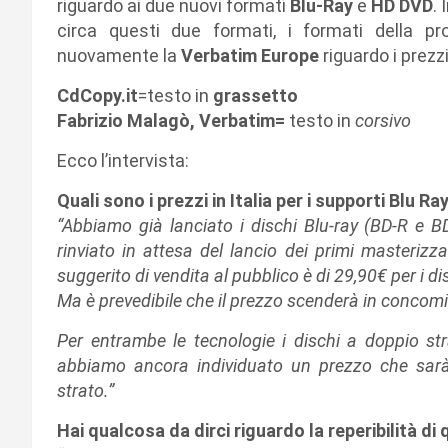
riguardo ai due nuovi formati
Blu-Ray
e
HD DVD
.
circa questi due formati, i formati della p
nuovamente la
Verbatim Europe
riguardo i prezzi
CdCopy.it
=testo in
grassetto
Fabrizio Malagò, Verbatim=
testo in
corsivo
Ecco l’intervista:
Quali sono i prezzi in Italia per i supporti Blu R
“Abbiamo già lanciato i dischi Blu-ray (BD-R e 
rinviato in attesa del lancio dei primi masterizz
suggerito di vendita al pubblico è di 29,90€ per i disc
Ma è prevedibile che il prezzo scenderà in concomi
Per entrambe le tecnologie i dischi a doppio str
abbiamo ancora individuato un prezzo che sarà
strato.”
Hai qualcosa da dirci riguardo la reperibilità di