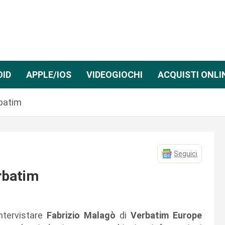
OID
APPLE/IOS
VIDEOGIOCHI
ACQUISTI ONLI
rbatim
Seguici
rbatim
ntervistare
Fabrizio Malagò
di
Verbatim Europe