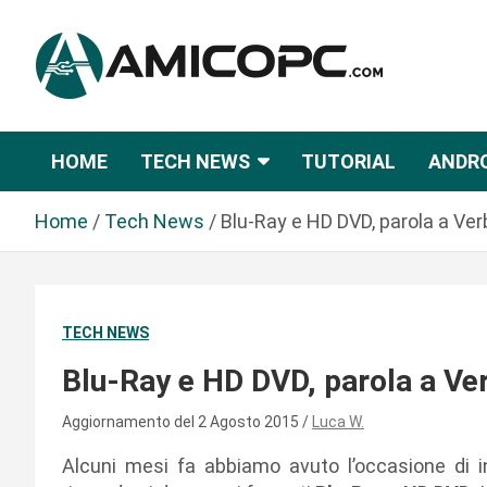
S
a
l
t
Novità Tecnologiche: Guide e News
Amicopc.com
a
a
HOME
TECH NEWS
TUTORIAL
ANDR
l
c
Home
Tech News
Blu-Ray e HD DVD, parola a Ve
o
n
t
e
TECH NEWS
n
u
Blu-Ray e HD DVD, parola a Ve
t
o
Aggiornamento del 2 Agosto 2015
Luca W.
Alcuni mesi fa abbiamo avuto l’occasione di i