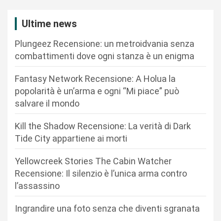
z
i
Ultime news
o
Plungeez Recensione: un metroidvania senza
n
combattimenti dove ogni stanza è un enigma
e
Fantasy Network Recensione: A Holua la
a
popolarità è un’arma e ogni “Mi piace” può
r
salvare il mondo
t
Kill the Shadow Recensione: La verità di Dark
i
Tide City appartiene ai morti
c
Yellowcreek Stories The Cabin Watcher
o
Recensione: Il silenzio è l’unica arma contro
l
l’assassino
i
Ingrandire una foto senza che diventi sgranata