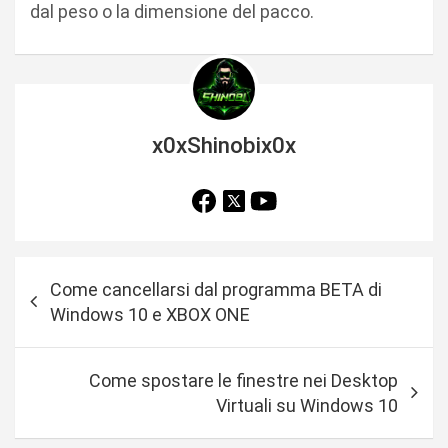
dal peso o la dimensione del pacco.
x0xShinobix0x
N
Come cancellarsi dal programma BETA di
a
Windows 10 e XBOX ONE
v
i
Come spostare le finestre nei Desktop
g
Virtuali su Windows 10
a