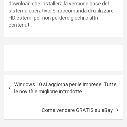
download che installerà la versione base del
sistema operativo. Si raccomanda di utilizzare
HD esterni per non perdere giochi o altri
contenuti.
N
Windows 10 si aggiorna per le imprese: Tutte
a
le novità e migliorie introdotte
v
i
Come vendere GRATIS su eBay
g
a