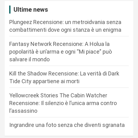
z
Ultime news
i
Plungeez Recensione: un metroidvania senza
o
combattimenti dove ogni stanza è un enigma
n
Fantasy Network Recensione: A Holua la
e
popolarità è un’arma e ogni “Mi piace” può
a
salvare il mondo
r
Kill the Shadow Recensione: La verità di Dark
t
Tide City appartiene ai morti
i
c
Yellowcreek Stories The Cabin Watcher
Recensione: Il silenzio è l’unica arma contro
o
l’assassino
l
i
Ingrandire una foto senza che diventi sgranata