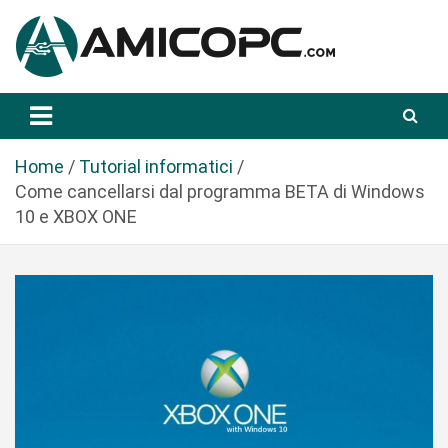
S
a
l
t
Novità Tecnologiche: Guide e News
Amicopc.com
a
a
l
Home
Tutorial informatici
c
Come cancellarsi dal programma BETA di Windows
o
10 e XBOX ONE
n
t
e
n
u
t
o