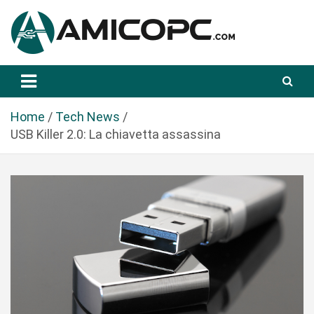
S
a
l
t
Novità Tecnologiche: Guide e News
Amicopc.com
a
a
l
Home
Tech News
c
USB Killer 2.0: La chiavetta assassina
o
n
t
e
n
u
t
o