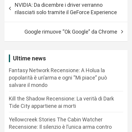
NVIDIA: Da dicembre i driver verranno
a
rilasciati solo tramite il GeForce Experience
v
i
Google rimuove “Ok Google” da Chrome
g
a
z
Ultime news
i
Fantasy Network Recensione: A Holua la
o
popolarità è un’arma e ogni “Mi piace” può
n
salvare il mondo
e
Kill the Shadow Recensione: La verità di Dark
a
Tide City appartiene ai morti
r
Yellowcreek Stories The Cabin Watcher
t
Recensione: Il silenzio è l’unica arma contro
i