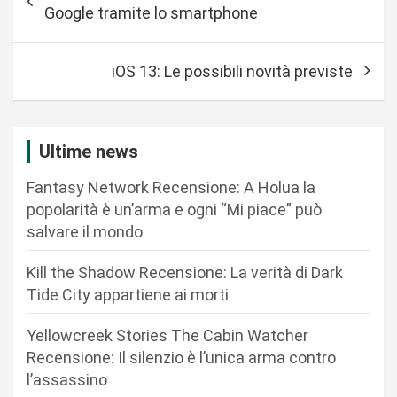
a
Google tramite lo smartphone
v
i
iOS 13: Le possibili novità previste
g
a
z
Ultime news
i
Fantasy Network Recensione: A Holua la
o
popolarità è un’arma e ogni “Mi piace” può
n
salvare il mondo
e
Kill the Shadow Recensione: La verità di Dark
a
Tide City appartiene ai morti
r
Yellowcreek Stories The Cabin Watcher
t
Recensione: Il silenzio è l’unica arma contro
i
l’assassino